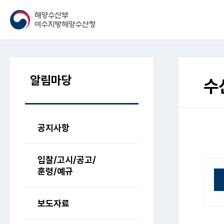
알림마당
수
공지사항
입찰/고시/공고/
훈령/예규
보도자료