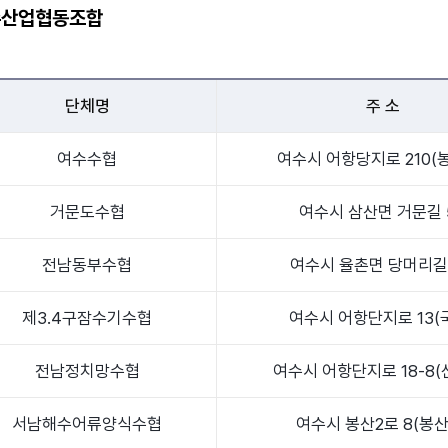
수산업협동조합
단체명
주 소
여수수협
여수시 어항당지로 210(
거문도수협
여수시 삼산면 거문길 
전남동부수협
여수시 율촌면 당머리길 
제3.4구잠수기수협
여수시 어항단지로 13(
전남정치망수협
여수시 어항단지로 18-8(
서남해수어류양식수협
여수시 봉산2로 8(봉산