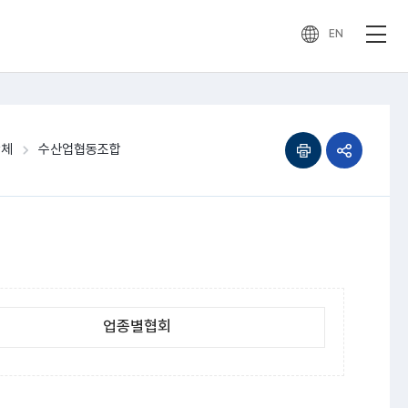
EN
인쇄하기
공유하기
단체
수산업협동조합
열기
업종별협회