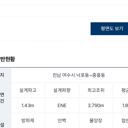
평면도 보기
일반현황
 치
전남 여수시 낙포동~중흥동
설계파고
설계파향
최고조위
평
 연
 건
1.43m
ENE
3.790m
1.
방파제
안벽
물양장
접
 설