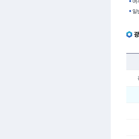
여
일
광