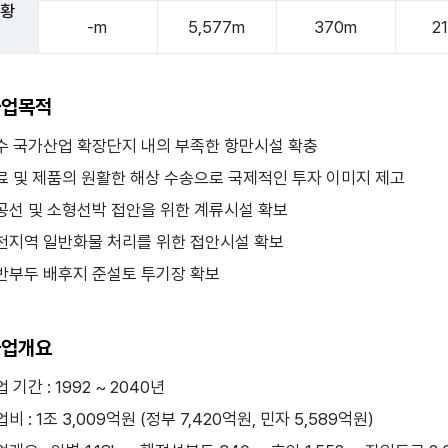
 황
-m
5,577m
370m
2
사업목적
수 국가산업 확장단지 내의 부족한 항만시설 확충
료 및 제품의 원활한 해상 수송으로 국제적인 투자 이미지 제고
공선 및 소형선박 접안을 위한 계류시설 확보
천지역 일반화물 처리를 위한 접안시설 확보
반부두 배후지 준설토 투기장 확보
사업개요
 기간 : 1992 ~ 2040년
비 : 1조 3,009억원 (정부 7,420억원, 민자 5,589억원)