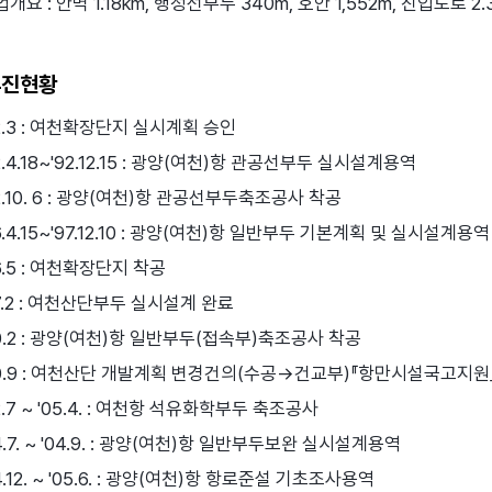
개요 : 안벽 1.18km, 행정선부두 340m, 호안 1,552m, 진입도로 2
추진현황
92.3 : 여천확장단지 실시계획 승인
2.4.18~'92.12.15 : 광양(여천)항 관공선부두 실시설계용역
2.10. 6 : 광양(여천)항 관공선부두축조공사 착공
6.4.15~'97.12.10 : 광양(여천)항 일반부두 기본계획 및 실시설계용역
6.5 : 여천확장단지 착공
97.2 : 여천산단부두 실시설계 완료
00.2 : 광양(여천)항 일반부두(접속부)축조공사 착공
00.9 : 여천산단 개발계획 변경건의(수공→건교부)『항만시설국고지원
2.7 ~ '05.4. : 여천항 석유화학부두 축조공사
4.7. ~ '04.9. : 광양(여천)항 일반부두보완 실시설계용역
4.12. ~ '05.6. : 광양(여천)항 항로준설 기초조사용역