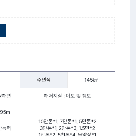
수면적
145㎢
균해면
해저지질 : 이토 및 점토
895m
10만톤*1, 7만톤*1, 5만톤*2
안능력
3만톤*1, 2만톤*3, 1.5만*2
1만톤*2, 5천톤*4, 물양장*1