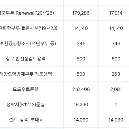
포부두 Renewal(’20~’26)
179,286
17,014
유화학부두 돌핀시설(’19~’23)
14,140
14,140
후환경영향조사(석탄부두 등)
346
346
항로 안전성검토용역
500
500
해양오염방제부두 검토용역
500
263
묘도수로준설
218,406
2,081
정박지(K12.13)준설
19,230
0
설계, 감리, 부대비
14,090
14,090