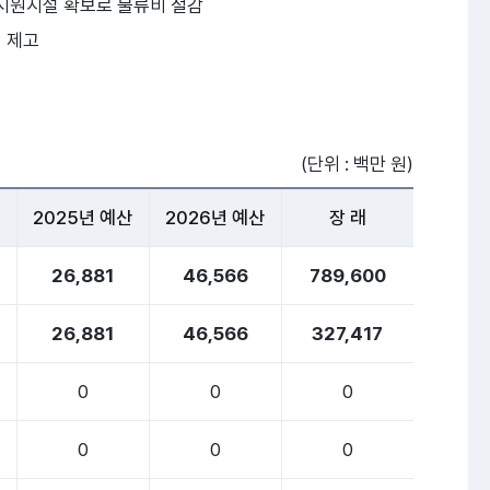
지원시설 확보로 물류비 절감
 제고
(단위 : 백만 원)
2025년 예산
2026년 예산
장 래
26,881
46,566
789,600
26,881
46,566
327,417
0
0
0
0
0
0