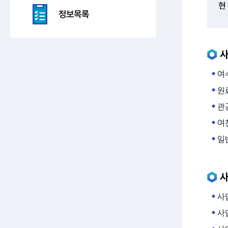
현
정보목록
여
원
관
여
일
사업
사업