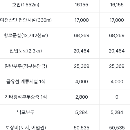
호안(1,552m)
16,155
16,155
여천산단 접안시설(330m)
17,000
17,000
항로준설(12,742천㎥)
68,269
68,269
진입도로(2.3㎞)
20,464
20,464
일반부두(정부분담금)
25,369
25,369
급유선 계류시설 1식
4,000
4,000
기타광석부두증축 1식
2,800
0
낙포부두
5,284
5,284
보상비(토지, 어업권)
50,535
50,535