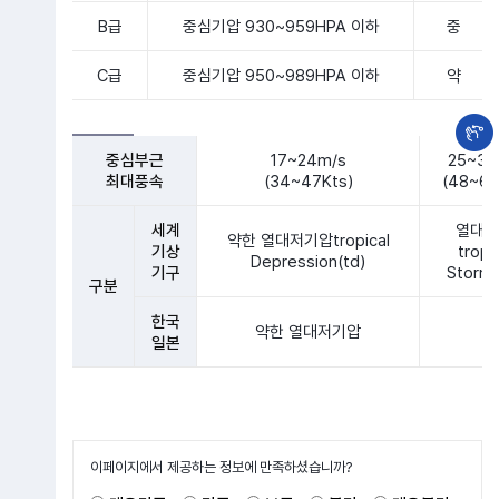
B급
중심기압 930~959HPA 이하
중
C급
중심기압 950~989HPA 이하
약
중심부근
17~24m/s
25~32
최대풍속
(34~47Kts)
(48~63
세계
열대 
약한 열대저기압tropical
기상
tropi
Depression(td)
기구
Storm
구분
한국
약한 열대저기압
일본
이페이지에서 제공하는 정보에 만족하셨습니까?