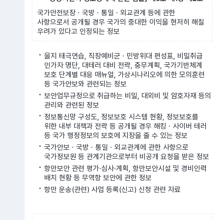
국가안전보장ㆍ국방ㆍ통일ㆍ외교관계 등에 관한
사항으로서 공개될 경우 국가의 중대한 이익을 현저히 해칠
우려가 있다고 인정되는 정보
을지 태극연습, 직장예비군ㆍ민방위대 편성표, 비밀취급
인가자 명단, 대테러 대비 전략, 충무계획, 국가기반체계
보호 단계별 대응 매뉴얼, 가상시나리오에 의한 모의훈련
등 국가안보와 관련되는 정보
보안업무규정으로 취급하는 비밀, 대외비 및 암호자재 등의
관리와 관련된 정보
정보통신망 구성도, 정보보호 시스템 현황, 정보보호를
위한 내부 대책과 전략 등 공개될 경우 해킹ㆍ사이버 테러
등 국가 행정정보의 보호에 지장을 줄 수 있는 정보
국가안보ㆍ국방ㆍ통일ㆍ외교관계에 관한 사항으로
국가정보원 등 관계기관으로부터 비공개 요청을 받은 정보
항만보안 관련 평가·심사·계획, 항만보안시설 및 경비인력
배치 현황 등 무역항 보안에 관한 정보
항만 운송(관련) 사업 등록(신고) 신청 관련 자료