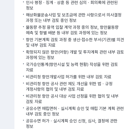
인사 평정ㆍ징계ㆍ상훈 등 관련 심의ㆍ회의록에 관련된
정보
해상화물운송사업 및 보조금에 관한 사항으로서 의사결정
과정 또는 내부 검토 중인 정보
물동량 추정 용역 입찰 계약 과정 중의 정보, 항만물동량
예측 및 항별 배분 등 내부 검토 과정에 있는 정보
항만 기본계획 검토 과정 중 생산·접수한 부서(기관)별 의견
및 내부 검토 자료
확정되지 않은 항만(어항) 개발 및 투자계획 관련 내부 검토
과정에 있는 정보
국가승인통계(항만시설 및 능력 현황) 작성을 위한 검토
자료
비관리청 항만개발사업 허가를 위한 내부 검토 자료
비관리청 항만 공사 관련 제도 개선을 위한 법ㆍ규정
개정사항의 협의 및 내부 검토 자료
비관리청 항만 공사 대상 사업 선정을 위한 협의 및 내부
검토 자료
공유수면 매립면허ㆍ실시계획 승인 및 매립 기본 계획 관련
내부 검토 중인 정보
공유수면 허가ㆍ실시계획 승인 신청, 심사, 결정에 관한
정보