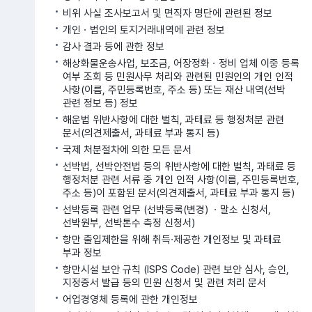
비위 사실 조사보고서 및 면직자 명단에 관련된 정보
개인ㆍ법인의 토지거래내역에 관련 정보
감사 결과 등에 관한 정보
해상화물운송사업, 보조금, 어장정화ㆍ정비 업체 이중 등록
여부 조회 등 민원사무 처리와 관련된 민원인의 개인 인적
사항(이름, 주민등록번호, 주소 등) 또는 재산 내역(선박
관련 정보 등) 정보
해운법 위반사항에 대한 벌칙, 과태료 등 행정처분 관련
문서(의견제출서, 과태료 부과 통지 등)
국제 처분절차에 의한 모든 문서
선박법, 선박안전법 등의 위반사항에 대한 벌칙, 과태료 등
행정처분 관련 서류 중 개인 인적 사항(이름, 주민등록번호,
주소 등)이 포함된 문서(의견제출서, 과태료 부과 통지 등)
선박등록 관련 업무 (선박등록(변경) ㆍ말소 신청서,
선박원부, 선박톤수 측정 신청서)
항만 출입제한을 위해 취득·제공한 개인정보 및 과태료
부과 정보
항만시설 보안 규칙 (ISPS Code) 관련 보안 심사, 승인,
지정증서 발급 등의 민원 신청서 및 관련 처리 문서
어업경영체 등록에 관한 개인정보